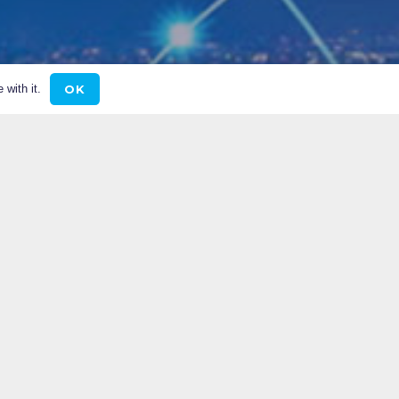
OK
 with it.